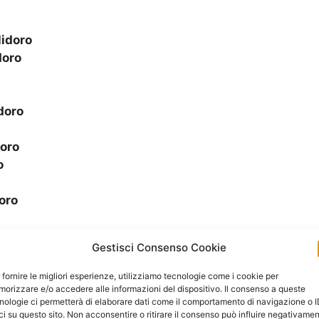
lidoro
doro
doro
doro
o
oro
Gestisci Consenso Cookie
ro
o
 fornire le migliori esperienze, utilizziamo tecnologie come i cookie per
ro
orizzare e/o accedere alle informazioni del dispositivo. Il consenso a queste
nologie ci permetterà di elaborare dati come il comportamento di navigazione o 
ci su questo sito. Non acconsentire o ritirare il consenso può influire negativame