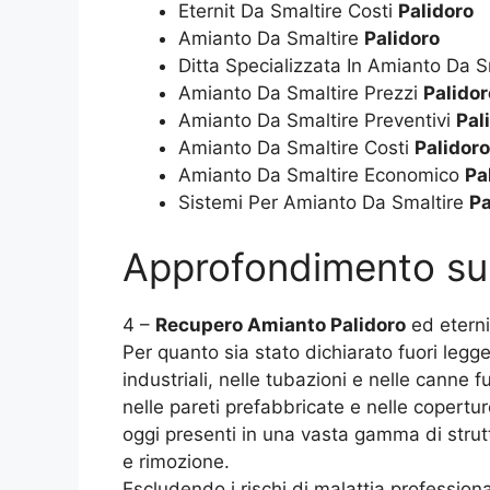
Eternit Da Smaltire Costi
Palidoro
Amianto Da Smaltire
Palidoro
Ditta Specializzata In Amianto Da 
Amianto Da Smaltire Prezzi
Palidor
Amianto Da Smaltire Preventivi
Pal
Amianto Da Smaltire Costi
Palidoro
Amianto Da Smaltire Economico
Pa
Sistemi Per Amianto Da Smaltire
Pa
Approfondimento s
4 –
Recupero Amianto Palidoro
ed eterni
Per quanto sia stato dichiarato fuori legg
industriali, nelle tubazioni e nelle canne f
nelle pareti prefabbricate e nelle copertu
oggi presenti in una vasta gamma di strut
e rimozione.
Escludendo i rischi di malattia professiona