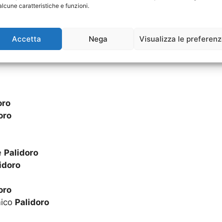
alcune caratteristiche e funzioni.
Accetta
Nega
Visualizza le preferen
ro
ro
oro
oro
e
Palidoro
idoro
oro
mico
Palidoro