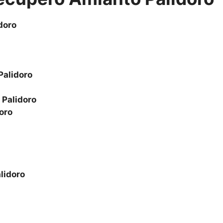
doro
Palidoro
o
Palidoro
oro
lidoro