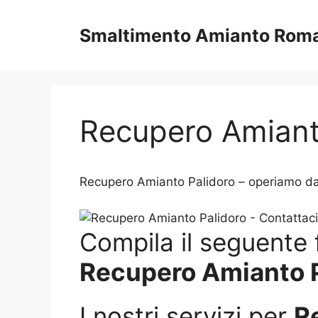
Vai
al
Smaltimento Amianto Rom
contenuto
Recupero Amiant
Recupero Amianto Palidoro – operiamo da 
Compila il seguente f
Recupero Amianto P
I nostri servizi per
R