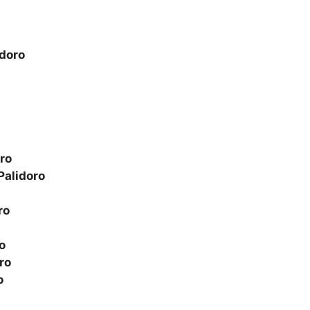
idoro
ro
Palidoro
ro
o
ro
o