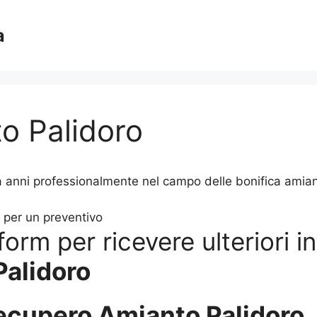
a
o Palidoro
anni professionalmente nel campo delle bonifica amiant
orm per ricevere ulteriori i
alidoro
ecupero Amianto Palidoro