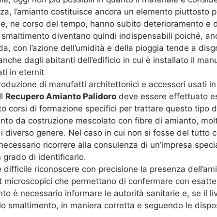
zza, l’amianto costituisce ancora un elemento piuttosto p
 che, ne corso del tempo, hanno subito deterioramento e
vo smaltimento diventano quindi indispensabili poiché, a
, con l’azione dell’umidità e della pioggia tende a disgre
he dagli abitanti dell’edificio in cui è installato il man
ti in eternit
produzione di manufatti architettonici e accessori usati in e
Il
Recupero Amianto Palidoro
deve essere effettuato e
to corsi di formazione specifici per trattare questo tipo d
ento da costruzione mescolato con fibre di amianto, molt
diverso genere. Nel caso in cui non si fosse del tutto ce
necessario ricorrere alla consulenza di un’impresa specia
grado di identificarlo.
difficile riconoscere con precisione la presenza dell’ami
st microscopici che permettano di confermare con esatte
o è necessario informare le autorità sanitarie e, se il li
lo smaltimento, in maniera corretta e seguendo le dispos