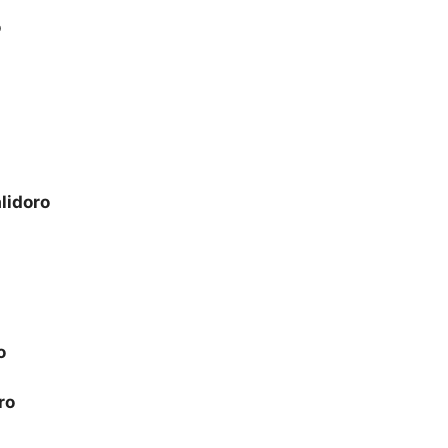
o
lidoro
o
ro