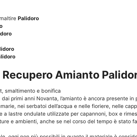
Smaltire
Palidoro
o
idoro
lidoro
lidoro
u
Recupero Amianto Palido
t, smaltimento e bonifica
e dai primi anni Novanta, l’amianto è ancora presente in 
umarie, nei serbatoi dell’acqua e nelle fioriere, nelle capp
re a lastre ondulate utilizzate per capannoni, box e rime
ture e ambienti, anche se nel corso del tempo è stato 
le, oggi non più possibili in quanto il materiale è consid