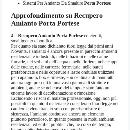
Sistemi Per Amianto Da Smaltire
Porta Portese
Approfondimento su
Recupero
Amianto Porta Portese
4 –
Recupero Amianto Porta Portese
ed eternit,
smaltimento e bonifica
Per quanto sia stato dichiarato fuori legge dai primi anni
Novanta, l’amianto è ancora presente in parecchi ambienti
residenziali e industriali, nelle tubazioni e nelle canne
fumarie, nei serbatoi dell’acqua e nelle fioriere, nelle cappe
delle cucine, nelle carrozze ferroviarie, nelle pareti
prefabbricate e nelle coperture a lastre ondulate utilizzate
per capannoni, box e rimesse, e in centinaia di manufatti
ancora oggi presenti in una vasta gamma di strutture e
ambienti, anche se nel corso del tempo è stato fatto un
enorme lavoro di decoibentazione e rimozione.
Escludendo i rischi di malattia professionale, oggi non più
possibili in quanto il materiale è considerato fuori legge nei
cantiere e viene trattato solo con precise misure di
sicurezza, l’amianto costituisce ancora un elemento
piuttosto pericoloso, in quanto presente in molti ambienti
residenziali ed edifici pubblici che, ne corso del tempo,
hanno subito deterioramento e degrado.