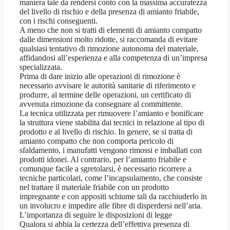
maniera tale da rendersi conto con la massima accuratezza
del livello di rischio e della presenza di amianto friabile,
con i rischi conseguenti.
A meno che non si tratti di elementi di amianto compatto
dalle dimensioni molto ridotte, si raccomanda di evitare
qualsiasi tentativo di rimozione autonoma del materiale,
affidandosi all’esperienza e alla competenza di un’impresa
specializzata.
Prima di dare inizio alle operazioni di rimozione è
necessario avvisare le autorità sanitarie di riferimento e
produrre, al termine delle operazioni, un certificato di
avvenuta rimozione da consegnare al committente.
La tecnica utilizzata per rimuovere l’amianto e bonificare
la struttura viene stabilita dai tecnici in relazione al tipo di
prodotto e al livello di rischio. In genere, se si tratta di
amianto compatto che non comporta pericolo di
sfaldamento, i manufatti vengono rimossi e imballati con
prodotti idonei. Al contrario, per l’amianto friabile e
comunque facile a sgretolarsi, è necessario ricorrere a
tecniche particolari, come l’incapsulamento, che consiste
nel trattare il materiale friabile con un prodotto
impregnante e con appositi schiume tali da racchiuderlo in
un involucro e impedire alle fibre di disperdersi nell’aria.
L’importanza di seguire le disposizioni di legge
Qualora si abbia la certezza dell’effettiva presenza di