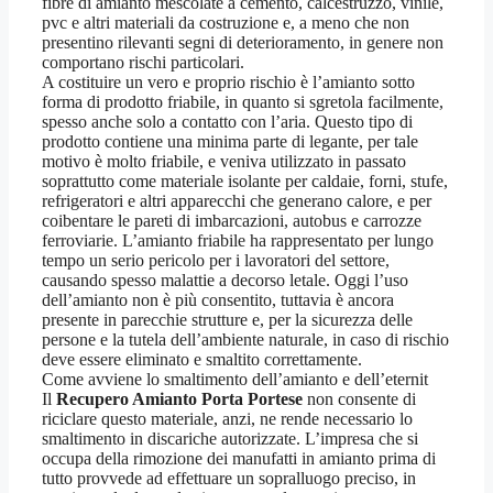
fibre di amianto mescolate a cemento, calcestruzzo, vinile,
pvc e altri materiali da costruzione e, a meno che non
presentino rilevanti segni di deterioramento, in genere non
comportano rischi particolari.
A costituire un vero e proprio rischio è l’amianto sotto
forma di prodotto friabile, in quanto si sgretola facilmente,
spesso anche solo a contatto con l’aria. Questo tipo di
prodotto contiene una minima parte di legante, per tale
motivo è molto friabile, e veniva utilizzato in passato
soprattutto come materiale isolante per caldaie, forni, stufe,
refrigeratori e altri apparecchi che generano calore, e per
coibentare le pareti di imbarcazioni, autobus e carrozze
ferroviarie. L’amianto friabile ha rappresentato per lungo
tempo un serio pericolo per i lavoratori del settore,
causando spesso malattie a decorso letale. Oggi l’uso
dell’amianto non è più consentito, tuttavia è ancora
presente in parecchie strutture e, per la sicurezza delle
persone e la tutela dell’ambiente naturale, in caso di rischio
deve essere eliminato e smaltito correttamente.
Come avviene lo smaltimento dell’amianto e dell’eternit
Il
Recupero Amianto Porta Portese
non consente di
riciclare questo materiale, anzi, ne rende necessario lo
smaltimento in discariche autorizzate. L’impresa che si
occupa della rimozione dei manufatti in amianto prima di
tutto provvede ad effettuare un sopralluogo preciso, in