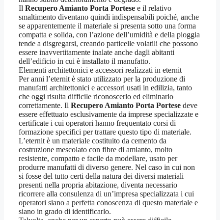
Il
Recupero Amianto Porta Portese
e il relativo
smaltimento diventano quindi indispensabili poiché, anche
se apparentemente il materiale si presenta sotto una forma
compatta e solida, con l’azione dell’umidità e della pioggia
tende a disgregarsi, creando particelle volatili che possono
essere inavvertitamente inalate anche dagli abitanti
dell’edificio in cui è installato il manufatto.
Elementi architettonici e accessori realizzati in eternit
Per anni l’eternit è stato utilizzato per la produzione di
manufatti architettonici e accessori usati in edilizia, tanto
che oggi risulta difficile riconoscerlo ed eliminarlo
correttamente. Il
Recupero Amianto Porta Portese
deve
essere effettuato esclusivamente da imprese specializzate e
certificate i cui operatori hanno frequentato corsi di
formazione specifici per trattare questo tipo di materiale.
L’eternit è un materiale costituito da cemento da
costruzione mescolato con fibre di amianto, molto
resistente, compatto e facile da modellare, usato per
produrre manufatti di diverso genere. Nel caso in cui non
si fosse del tutto certi della natura dei diversi materiali
presenti nella propria abitazione, diventa necessario
ricorrere alla consulenza di un’impresa specializzata i cui
operatori siano a perfetta conoscenza di questo materiale e
siano in grado di identificarlo.