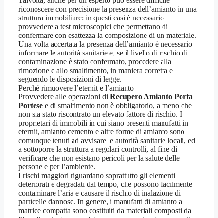
Talvolta, anche per un esperto può essere difficile
riconoscere con precisione la presenza dell’amianto in una
struttura immobiliare: in questi casi è necessario
provvedere a test microscopici che permettano di
confermare con esattezza la composizione di un materiale.
Una volta accertata la presenza dell’amianto è necessario
informare le autorità sanitarie e, se il livello di rischio di
contaminazione è stato confermato, procedere alla
rimozione e allo smaltimento, in maniera corretta e
seguendo le disposizioni di legge.
Perché rimuovere l’eternit e l’amianto
Provvedere alle operazioni di
Recupero Amianto Porta
Portese
e di smaltimento non è obbligatorio, a meno che
non sia stato riscontrato un elevato fattore di rischio. I
proprietari di immobili in cui siano presenti manufatti in
eternit, amianto cemento e altre forme di amianto sono
comunque tenuti ad avvisare le autorità sanitarie locali, ed
a sottoporre la struttura a regolari controlli, al fine di
verificare che non esistano pericoli per la salute delle
persone e per l’ambiente.
I rischi maggiori riguardano soprattutto gli elementi
deteriorati e degradati dal tempo, che possono facilmente
contaminare l’aria e causare il rischio di inalazione di
particelle dannose. In genere, i manufatti di amianto a
matrice compatta sono costituiti da materiali composti da