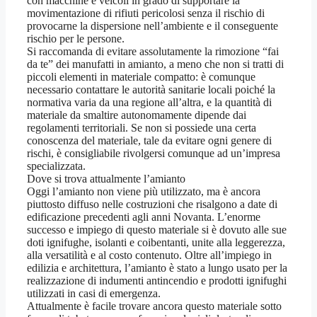
con macchine e veicoli in grado di supportare la
movimentazione di rifiuti pericolosi senza il rischio di
provocarne la dispersione nell’ambiente e il conseguente
rischio per le persone.
Si raccomanda di evitare assolutamente la rimozione “fai
da te” dei manufatti in amianto, a meno che non si tratti di
piccoli elementi in materiale compatto: è comunque
necessario contattare le autorità sanitarie locali poiché la
normativa varia da una regione all’altra, e la quantità di
materiale da smaltire autonomamente dipende dai
regolamenti territoriali. Se non si possiede una certa
conoscenza del materiale, tale da evitare ogni genere di
rischi, è consigliabile rivolgersi comunque ad un’impresa
specializzata.
Dove si trova attualmente l’amianto
Oggi l’amianto non viene più utilizzato, ma è ancora
piuttosto diffuso nelle costruzioni che risalgono a date di
edificazione precedenti agli anni Novanta. L’enorme
successo e impiego di questo materiale si è dovuto alle sue
doti ignifughe, isolanti e coibentanti, unite alla leggerezza,
alla versatilità e al costo contenuto. Oltre all’impiego in
edilizia e architettura, l’amianto è stato a lungo usato per la
realizzazione di indumenti antincendio e prodotti ignifughi
utilizzati in casi di emergenza.
Attualmente è facile trovare ancora questo materiale sotto