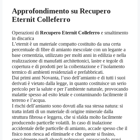
Approfondimento su
Recupero
Eternit Colleferro
Operazioni di
Recupero Eternit Colleferro
e smaltimento
in discarica
L’eternit è un materiale compatto costituito da una certa
percentuale di fibre di amianto mescolate con un legante a
base cementizia, utilizzato per molti anni in edilizia e nella
realizzazione di manufatti architettonici, lastre e tegole di
copertura e di prodotti per la coibentazione e l’isolamento
termico di ambienti residenziali e prefabbricati.
Dai primi anni Novanta, l’uso dell’amianto e di tutti i suoi
derivati è vietato dalla legge, in quanto costituisce un serio
pericolo per la salute e per l’ambiente naturale, provocando
malattie spesso ad esito letale e contaminando facilmente il
terreno e l’acqua.
I rischi dell’amianto sono dovuti alla sua stessa natura: si
tratta infatti di un materiale di origine minerale dalla
struttura fibrosa e leggera, che si sfalda molto facilmente
producendo particelle volatili. In caso di inalazione
accidentale delle particelle di amianto, accade spesso che il
fisico non riesca ad eliminarle e che queste si fissino,
specialmente negli alveoli polmonari, provocando gravi