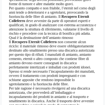
forme di tumore e altre malattie molto gravi.
Per quanto compatto e non friabile, l’eternit nel corso degli
anni tende a deteriorarsi e a sgretolarsi, provocando la
fuoriuscita delle fibre di amianto. Il
Recupero Eternit
Colleferro
deve avvenire da parte di operatori esperti e
qualificati, in grado di analizzare con estrema accuratezza e
attenzione la struttura di riferimento, valutarne il livello di
rischio e procedere con la tecnica di bonifica più adatta.
Qual è la destinazione dell’amianto rimosso
Il
Recupero Eternit Colleferro
non consente alcun
riciclo: il materiale rimosso deve essere obbligatoriamente
destinato allo smaltimento presso una discarica autorizzata
per questo tipo di rifiuti. I manufatti di amianto, amianto
cemento, eternit o altro composto che contiene fibre di
amianto devono essere consegnati in discarica
perfettamente intertizzati e imballati con prodotti idonei.
Spesso si rende necessario l’incapsulamento dei manufatti,
ovvero il trattamento con prodotti impregnanti e con
schiume apposite che rendono impossibile lo
sgretolamento e la fuoriuscita delle fibre.
Per tale ragione è necessario rivolgersi ad una discarica
autorizzata, che provvederà all’imballaggio e
incapsulamento dei prodotti in amianto e al trasporto e
smaltimento in discarica. Anche il trasporto deve avvenire