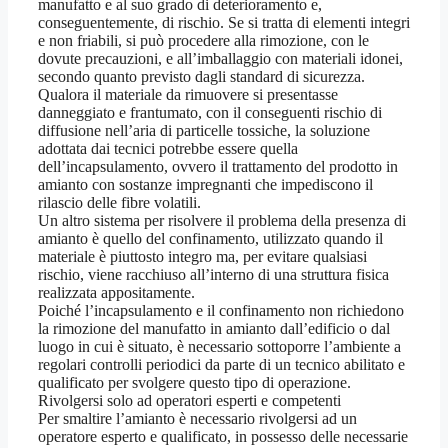
manufatto e al suo grado di deterioramento e,
conseguentemente, di rischio. Se si tratta di elementi integri
e non friabili, si può procedere alla rimozione, con le
dovute precauzioni, e all’imballaggio con materiali idonei,
secondo quanto previsto dagli standard di sicurezza.
Qualora il materiale da rimuovere si presentasse
danneggiato e frantumato, con il conseguenti rischio di
diffusione nell’aria di particelle tossiche, la soluzione
adottata dai tecnici potrebbe essere quella
dell’incapsulamento, ovvero il trattamento del prodotto in
amianto con sostanze impregnanti che impediscono il
rilascio delle fibre volatili.
Un altro sistema per risolvere il problema della presenza di
amianto è quello del confinamento, utilizzato quando il
materiale è piuttosto integro ma, per evitare qualsiasi
rischio, viene racchiuso all’interno di una struttura fisica
realizzata appositamente.
Poiché l’incapsulamento e il confinamento non richiedono
la rimozione del manufatto in amianto dall’edificio o dal
luogo in cui è situato, è necessario sottoporre l’ambiente a
regolari controlli periodici da parte di un tecnico abilitato e
qualificato per svolgere questo tipo di operazione.
Rivolgersi solo ad operatori esperti e competenti
Per smaltire l’amianto è necessario rivolgersi ad un
operatore esperto e qualificato, in possesso delle necessarie