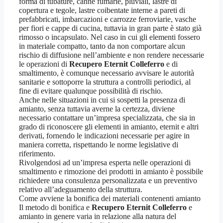
forma di tubature, canne fumarie, pluviali, lastre di
copertura e tegole, lastre coibentate interne a pareti di
prefabbricati, imbarcazioni e carrozze ferroviarie, vasche
per fiori e cappe di cucina, tuttavia in gran parte è stato già
rimosso o incapsulato. Nel caso in cui gli elementi fossero
in materiale compatto, tanto da non comportare alcun
rischio di diffusione nell’ambiente e non rendere necessarie
le operazioni di
Recupero Eternit Colleferro
e di
smaltimento, è comunque necessario avvisare le autorità
sanitarie e sottoporre la struttura a controlli periodici, al
fine di evitare qualunque possibilità di rischio.
Anche nelle situazioni in cui si sospetti la presenza di
amianto, senza tuttavia averne la certezza, diviene
necessario contattare un’impresa specializzata, che sia in
grado di riconoscere gli elementi in amianto, eternit e altri
derivati, fornendo le indicazioni necessarie per agire in
maniera corretta, rispettando le norme legislative di
riferimento.
Rivolgendosi ad un’impresa esperta nelle operazioni di
smaltimento e rimozione dei prodotti in amianto è possibile
richiedere una consulenza personalizzata e un preventivo
relativo all’adeguamento della struttura.
Come avviene la bonifica dei materiali contenenti amianto
Il metodo di bonifica e
Recupero Eternit Colleferro
e
amianto in genere varia in relazione alla natura del