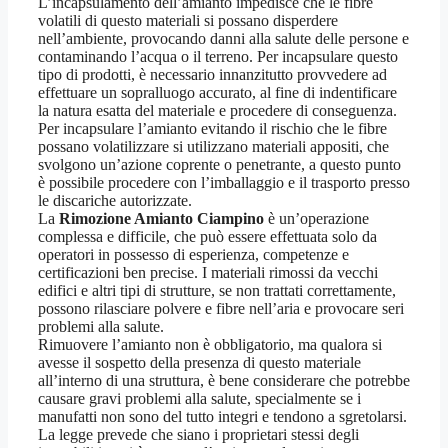
L’incapsulamento dell’amianto impedisce che le fibre
volatili di questo materiali si possano disperdere
nell’ambiente, provocando danni alla salute delle persone e
contaminando l’acqua o il terreno. Per incapsulare questo
tipo di prodotti, è necessario innanzitutto provvedere ad
effettuare un sopralluogo accurato, al fine di indentificare
la natura esatta del materiale e procedere di conseguenza.
Per incapsulare l’amianto evitando il rischio che le fibre
possano volatilizzare si utilizzano materiali appositi, che
svolgono un’azione coprente o penetrante, a questo punto
è possibile procedere con l’imballaggio e il trasporto presso
le discariche autorizzate.
La
Rimozione Amianto Ciampino
è un’operazione
complessa e difficile, che può essere effettuata solo da
operatori in possesso di esperienza, competenze e
certificazioni ben precise. I materiali rimossi da vecchi
edifici e altri tipi di strutture, se non trattati correttamente,
possono rilasciare polvere e fibre nell’aria e provocare seri
problemi alla salute.
Rimuovere l’amianto non è obbligatorio, ma qualora si
avesse il sospetto della presenza di questo materiale
all’interno di una struttura, è bene considerare che potrebbe
causare gravi problemi alla salute, specialmente se i
manufatti non sono del tutto integri e tendono a sgretolarsi.
La legge prevede che siano i proprietari stessi degli