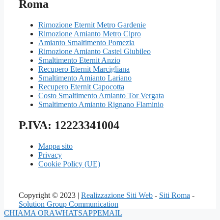
Roma
Rimozione Eternit Metro Gardenie
Rimozione Amianto Metro Cipro
Amianto Smaltimento Pomezia
Rimozione Amianto Castel Giubileo
Smaltimento Eternit Anzio
Recupero Eternit Marcigliana
Smaltimento Amianto Lariano
Recupero Eternit Capocotta
Costo Smaltimento Amianto Tor Vergata
Smaltimento Amianto Rignano Flaminio
P.IVA: 12223341004
Mappa sito
Privacy
Cookie Policy (UE)
Copyright © 2023 |
Realizzazione Siti Web
-
Siti Roma
-
Solution Group Communication
CHIAMA ORA
WHATSAPP
EMAIL