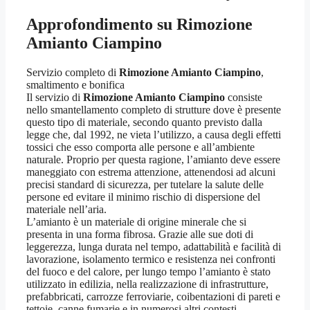
Approfondimento su
Rimozione
Amianto Ciampino
Servizio completo di
Rimozione Amianto Ciampino
,
smaltimento e bonifica
Il servizio di
Rimozione Amianto Ciampino
consiste
nello smantellamento completo di strutture dove è presente
questo tipo di materiale, secondo quanto previsto dalla
legge che, dal 1992, ne vieta l’utilizzo, a causa degli effetti
tossici che esso comporta alle persone e all’ambiente
naturale. Proprio per questa ragione, l’amianto deve essere
maneggiato con estrema attenzione, attenendosi ad alcuni
precisi standard di sicurezza, per tutelare la salute delle
persone ed evitare il minimo rischio di dispersione del
materiale nell’aria.
L’amianto è un materiale di origine minerale che si
presenta in una forma fibrosa. Grazie alle sue doti di
leggerezza, lunga durata nel tempo, adattabilità e facilità di
lavorazione, isolamento termico e resistenza nei confronti
del fuoco e del calore, per lungo tempo l’amianto è stato
utilizzato in edilizia, nella realizzazione di infrastrutture,
prefabbricati, carrozze ferroviarie, coibentazioni di pareti e
tettoie, canne fumarie e in numerosi altri contesti.