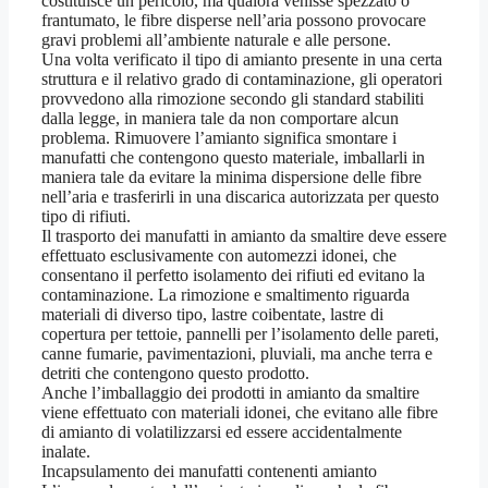
costituisce un pericolo, ma qualora venisse spezzato o
frantumato, le fibre disperse nell’aria possono provocare
gravi problemi all’ambiente naturale e alle persone.
Una volta verificato il tipo di amianto presente in una certa
struttura e il relativo grado di contaminazione, gli operatori
provvedono alla rimozione secondo gli standard stabiliti
dalla legge, in maniera tale da non comportare alcun
problema. Rimuovere l’amianto significa smontare i
manufatti che contengono questo materiale, imballarli in
maniera tale da evitare la minima dispersione delle fibre
nell’aria e trasferirli in una discarica autorizzata per questo
tipo di rifiuti.
Il trasporto dei manufatti in amianto da smaltire deve essere
effettuato esclusivamente con automezzi idonei, che
consentano il perfetto isolamento dei rifiuti ed evitano la
contaminazione. La rimozione e smaltimento riguarda
materiali di diverso tipo, lastre coibentate, lastre di
copertura per tettoie, pannelli per l’isolamento delle pareti,
canne fumarie, pavimentazioni, pluviali, ma anche terra e
detriti che contengono questo prodotto.
Anche l’imballaggio dei prodotti in amianto da smaltire
viene effettuato con materiali idonei, che evitano alle fibre
di amianto di volatilizzarsi ed essere accidentalmente
inalate.
Incapsulamento dei manufatti contenenti amianto