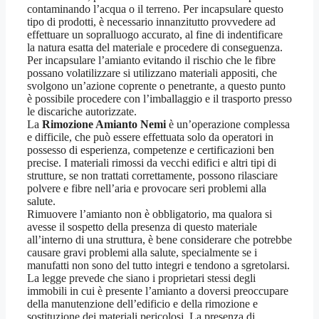
contaminando l’acqua o il terreno. Per incapsulare questo
tipo di prodotti, è necessario innanzitutto provvedere ad
effettuare un sopralluogo accurato, al fine di indentificare
la natura esatta del materiale e procedere di conseguenza.
Per incapsulare l’amianto evitando il rischio che le fibre
possano volatilizzare si utilizzano materiali appositi, che
svolgono un’azione coprente o penetrante, a questo punto
è possibile procedere con l’imballaggio e il trasporto presso
le discariche autorizzate.
La
Rimozione Amianto Nemi
è un’operazione complessa
e difficile, che può essere effettuata solo da operatori in
possesso di esperienza, competenze e certificazioni ben
precise. I materiali rimossi da vecchi edifici e altri tipi di
strutture, se non trattati correttamente, possono rilasciare
polvere e fibre nell’aria e provocare seri problemi alla
salute.
Rimuovere l’amianto non è obbligatorio, ma qualora si
avesse il sospetto della presenza di questo materiale
all’interno di una struttura, è bene considerare che potrebbe
causare gravi problemi alla salute, specialmente se i
manufatti non sono del tutto integri e tendono a sgretolarsi.
La legge prevede che siano i proprietari stessi degli
immobili in cui è presente l’amianto a doversi preoccupare
della manutenzione dell’edificio e della rimozione e
sostituzione dei materiali pericolosi. La presenza di