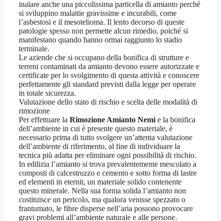
inalare anche una piccolissima particella di amianto perché
si sviluppino malattie gravissime e incurabili, come
l’asbestosi e il mesotelioma. Il lento decorso di queste
patologie spesso non permette alcun rimedio, poiché si
manifestano quando hanno ormai raggiunto lo stadio
terminale.
Le aziende che si occupano della bonifica di strutture e
terreni contaminati da amianto devono essere autorizzate e
certificate per lo svolgimento di questa attività e conoscere
perfettamente gli standard previsti dalla legge per operare
in totale sicurezza.
Valutazione dello stato di rischio e scelta delle modalità di
rimozione
Per effettuare la
Rimozione Amianto Nemi
e la bonifica
dell’ambiente in cui è presente questo materiale, è
necessario prima di tutto svolgere un’attenta valutazione
dell’ambiente di riferimento, al fine di individuare la
tecnica più adatta per eliminare ogni possibilità di rischio.
In edilizia l’amianto si trova prevalentemente mescolato a
composti di calcestruzzo e cemento e sotto forma di lastre
ed elementi in eternit, un materiale solido contenente
questo minerale. Nella sua forma solida l’amianto non
costituisce un pericolo, ma qualora venisse spezzato o
frantumato, le fibre disperse nell’aria possono provocare
gravi problemi all’ambiente naturale e alle persone.