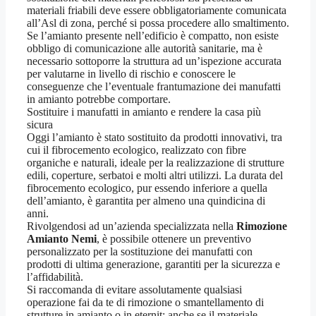
materiali friabili deve essere obbligatoriamente comunicata
all’Asl di zona, perché si possa procedere allo smaltimento.
Se l’amianto presente nell’edificio è compatto, non esiste
obbligo di comunicazione alle autorità sanitarie, ma è
necessario sottoporre la struttura ad un’ispezione accurata
per valutarne in livello di rischio e conoscere le
conseguenze che l’eventuale frantumazione dei manufatti
in amianto potrebbe comportare.
Sostituire i manufatti in amianto e rendere la casa più
sicura
Oggi l’amianto è stato sostituito da prodotti innovativi, tra
cui il fibrocemento ecologico, realizzato con fibre
organiche e naturali, ideale per la realizzazione di strutture
edili, coperture, serbatoi e molti altri utilizzi. La durata del
fibrocemento ecologico, pur essendo inferiore a quella
dell’amianto, è garantita per almeno una quindicina di
anni.
Rivolgendosi ad un’azienda specializzata nella
Rimozione
Amianto Nemi
, è possibile ottenere un preventivo
personalizzato per la sostituzione dei manufatti con
prodotti di ultima generazione, garantiti per la sicurezza e
l’affidabilità.
Si raccomanda di evitare assolutamente qualsiasi
operazione fai da te di rimozione o smantellamento di
strutture in amianto o in eternit: anche se il materiale