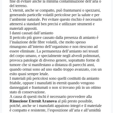
fine di evitare anche la minima contaminazione dell’aria o
del terreno.
L’eternit, anche se compatto, può frantumarsi o spezzarsi,
generando particelle volatili pericolose per la salute e per
l’ambiente naturale. Per evitare questo rischio è necessario
attenersi a standard ben precisi e utilizzare strumenti e
materiali appositi.
I danni causati dall’amianto
Il pericolo più grave causato dalla presenza di amianto è
l’inalazione delle fibre volatili, che molto spesso
rimangono all’interno dell’organismo e non riescono ad
essere eliminate. La permanenza dell’amianto nei tessuti
del corpo umano, e specialmente negli alveoli polmonari,
provoca patologie di diverso genere, soprattutto forme di
tumore che si manifestano a distanza di parecchi anni,
quando ormai sono ad uno stadio troppo avanzato, con un
esito quasi sempre letale.
I materiali più pericolosi sono quelli costituiti da amianto
friabile, oppure i manufatti in eternit quando vengono
danneggiati e frantumati o non si trovano più in un ottimo
stato di conservazione.
A causa di questi rischi è necessario provvedere alla
Rimozione Eternit Aranova
al più presto possibile,
poiché, anche se i manufatti appaiono integri e il materiale
è compatto e resistente, l’esposizione all’aria e all’umidità