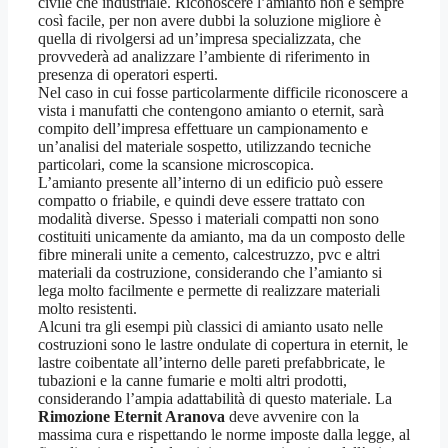
civile che industriale. Riconoscere l’amianto non è sempre
così facile, per non avere dubbi la soluzione migliore è
quella di rivolgersi ad un’impresa specializzata, che
provvederà ad analizzare l’ambiente di riferimento in
presenza di operatori esperti.
Nel caso in cui fosse particolarmente difficile riconoscere a
vista i manufatti che contengono amianto o eternit, sarà
compito dell’impresa effettuare un campionamento e
un’analisi del materiale sospetto, utilizzando tecniche
particolari, come la scansione microscopica.
L’amianto presente all’interno di un edificio può essere
compatto o friabile, e quindi deve essere trattato con
modalità diverse. Spesso i materiali compatti non sono
costituiti unicamente da amianto, ma da un composto delle
fibre minerali unite a cemento, calcestruzzo, pvc e altri
materiali da costruzione, considerando che l’amianto si
lega molto facilmente e permette di realizzare materiali
molto resistenti.
Alcuni tra gli esempi più classici di amianto usato nelle
costruzioni sono le lastre ondulate di copertura in eternit, le
lastre coibentate all’interno delle pareti prefabbricate, le
tubazioni e la canne fumarie e molti altri prodotti,
considerando l’ampia adattabilità di questo materiale. La
Rimozione Eternit Aranova
deve avvenire con la
massima cura e rispettando le norme imposte dalla legge, al