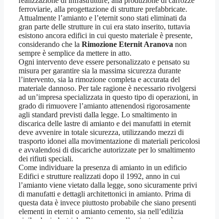
realizzazione di infrastrutture, alla produzione di carrozze
ferroviarie, alla progettazione di strutture prefabbricate.
Attualmente l’amianto e l’eternit sono stati eliminati da
gran parte delle strutture in cui era stato inserito, tuttavia
esistono ancora edifici in cui questo materiale è presente,
considerando che la
Rimozione Eternit Aranova
non
sempre è semplice da mettere in atto.
Ogni intervento deve essere personalizzato e pensato su
misura per garantire sia la massima sicurezza durante
l’intervento, sia la rimozione completa e accurata del
materiale dannoso. Per tale ragione è necessario rivolgersi
ad un’impresa specializzata in questo tipo di operazioni, in
grado di rimuovere l’amianto attenendosi rigorosamente
agli standard previsti dalla legge. Lo smaltimento in
discarica delle lastre di amianto e dei manufatti in eternit
deve avvenire in totale sicurezza, utilizzando mezzi di
trasporto idonei alla movimentazione di materiali pericolosi
e avvalendosi di discariche autorizzate per lo smaltimento
dei rifiuti speciali.
Come individuare la presenza di amianto in un edificio
Edifici e strutture realizzati dopo il 1992, anno in cui
l’amianto viene vietato dalla legge, sono sicuramente privi
di manufatti e dettagli architettonici in amianto. Prima di
questa data è invece piuttosto probabile che siano presenti
elementi in eternit o amianto cemento, sia nell’edilizia