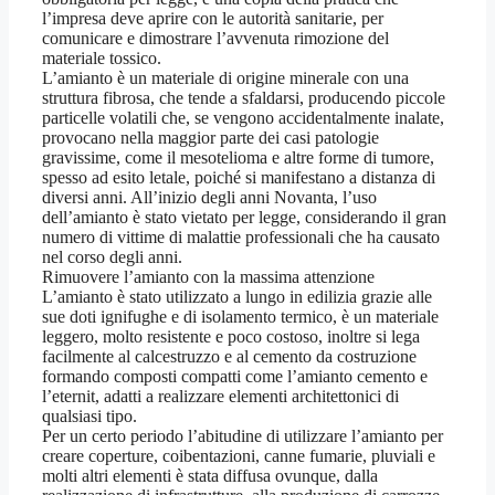
l’impresa deve aprire con le autorità sanitarie, per
comunicare e dimostrare l’avvenuta rimozione del
materiale tossico.
L’amianto è un materiale di origine minerale con una
struttura fibrosa, che tende a sfaldarsi, producendo piccole
particelle volatili che, se vengono accidentalmente inalate,
provocano nella maggior parte dei casi patologie
gravissime, come il mesotelioma e altre forme di tumore,
spesso ad esito letale, poiché si manifestano a distanza di
diversi anni. All’inizio degli anni Novanta, l’uso
dell’amianto è stato vietato per legge, considerando il gran
numero di vittime di malattie professionali che ha causato
nel corso degli anni.
Rimuovere l’amianto con la massima attenzione
L’amianto è stato utilizzato a lungo in edilizia grazie alle
sue doti ignifughe e di isolamento termico, è un materiale
leggero, molto resistente e poco costoso, inoltre si lega
facilmente al calcestruzzo e al cemento da costruzione
formando composti compatti come l’amianto cemento e
l’eternit, adatti a realizzare elementi architettonici di
qualsiasi tipo.
Per un certo periodo l’abitudine di utilizzare l’amianto per
creare coperture, coibentazioni, canne fumarie, pluviali e
molti altri elementi è stata diffusa ovunque, dalla