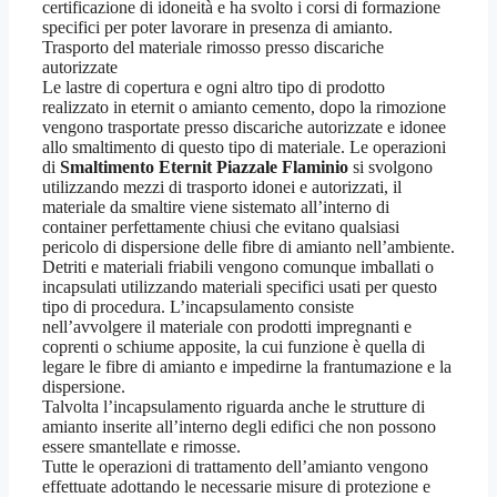
certificazione di idoneità e ha svolto i corsi di formazione
specifici per poter lavorare in presenza di amianto.
Trasporto del materiale rimosso presso discariche
autorizzate
Le lastre di copertura e ogni altro tipo di prodotto
realizzato in eternit o amianto cemento, dopo la rimozione
vengono trasportate presso discariche autorizzate e idonee
allo smaltimento di questo tipo di materiale. Le operazioni
di
Smaltimento Eternit Piazzale Flaminio
si svolgono
utilizzando mezzi di trasporto idonei e autorizzati, il
materiale da smaltire viene sistemato all’interno di
container perfettamente chiusi che evitano qualsiasi
pericolo di dispersione delle fibre di amianto nell’ambiente.
Detriti e materiali friabili vengono comunque imballati o
incapsulati utilizzando materiali specifici usati per questo
tipo di procedura. L’incapsulamento consiste
nell’avvolgere il materiale con prodotti impregnanti e
coprenti o schiume apposite, la cui funzione è quella di
legare le fibre di amianto e impedirne la frantumazione e la
dispersione.
Talvolta l’incapsulamento riguarda anche le strutture di
amianto inserite all’interno degli edifici che non possono
essere smantellate e rimosse.
Tutte le operazioni di trattamento dell’amianto vengono
effettuate adottando le necessarie misure di protezione e