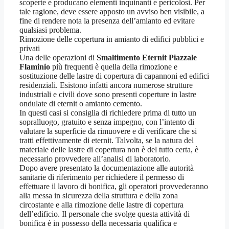
scoperte e producano elementi inquinanti e pericolosi. Per
tale ragione, deve essere apposto un avviso ben visibile, a
fine di rendere nota la presenza dell’amianto ed evitare
qualsiasi problema.
Rimozione delle copertura in amianto di edifici pubblici e
privati
Una delle operazioni di
Smaltimento Eternit Piazzale
Flaminio
più frequenti è quella della rimozione e
sostituzione delle lastre di copertura di capannoni ed edifici
residenziali. Esistono infatti ancora numerose strutture
industriali e civili dove sono presenti coperture in lastre
ondulate di eternit o amianto cemento.
In questi casi si consiglia di richiedere prima di tutto un
sopralluogo, gratuito e senza impegno, con l’intento di
valutare la superficie da rimuovere e di verificare che si
tratti effettivamente di eternit. Talvolta, se la natura del
materiale delle lastre di copertura non è del tutto certa, è
necessario provvedere all’analisi di laboratorio.
Dopo avere presentato la documentazione alle autorità
sanitarie di riferimento per richiedere il permesso di
effettuare il lavoro di bonifica, gli operatori provvederanno
alla messa in sicurezza della struttura e della zona
circostante e alla rimozione delle lastre di copertura
dell’edificio. Il personale che svolge questa attività di
bonifica è in possesso della necessaria qualifica e