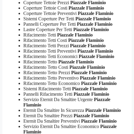
Coperture Tettoie Prezzi
Piazzale Flaminio
Coperture Tettoie Costi
Piazzale Flaminio
Coperture Tettoie Preventivi
Piazzale Flaminio
Sistemi Coperture Per Tetti
Piazzale Flaminio
Pannelli Coperture Per Tetti
Piazzale Flaminio
Lastre Coperture Per Tetti
Piazzale Flaminio
Rifacimento Tetti
Piazzale Flaminio
Rifacimento Tetti Costi
Piazzale Flaminio
Rifacimento Tetti Prezzi
Piazzale Flaminio
Rifacimento Tetti Preventivi
Piazzale Flaminio
Rifacimento Tetti Economici
Piazzale Flaminio
Rifacimento Tetto
Piazzale Flaminio
Rifacimento Tetto Costi
Piazzale Flaminio
Rifacimento Tetto Prezzi
Piazzale Flaminio
Rifacimento Tetto Preventivo
Piazzale Flaminio
Rifacimento Tetto Economico
Piazzale Flaminio
Sistemi Rifacimento Tetti
Piazzale Flaminio
Pannelli Rifacimento Tetti
Piazzale Flaminio
Servizio Eternit Da Smaltire Urgente
Piazzale
Flaminio
Eternit Da Smaltire In Sicurezza
Piazzale Flaminio
Eternit Da Smaltire Prezzi
Piazzale Flaminio
Eternit Da Smaltire Preventivi
Piazzale Flaminio
Servizio Eternit Da Smaltire Economico
Piazzale
Flaminio