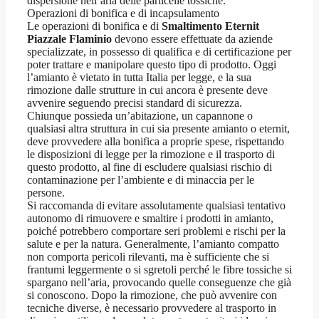
dispersione nell’aria delle particelle tossiche.
Operazioni di bonifica e di incapsulamento
Le operazioni di bonifica e di
Smaltimento Eternit
Piazzale Flaminio
devono essere effettuate da aziende
specializzate, in possesso di qualifica e di certificazione per
poter trattare e manipolare questo tipo di prodotto. Oggi
l’amianto è vietato in tutta Italia per legge, e la sua
rimozione dalle strutture in cui ancora è presente deve
avvenire seguendo precisi standard di sicurezza.
Chiunque possieda un’abitazione, un capannone o
qualsiasi altra struttura in cui sia presente amianto o eternit,
deve provvedere alla bonifica a proprie spese, rispettando
le disposizioni di legge per la rimozione e il trasporto di
questo prodotto, al fine di escludere qualsiasi rischio di
contaminazione per l’ambiente e di minaccia per le
persone.
Si raccomanda di evitare assolutamente qualsiasi tentativo
autonomo di rimuovere e smaltire i prodotti in amianto,
poiché potrebbero comportare seri problemi e rischi per la
salute e per la natura. Generalmente, l’amianto compatto
non comporta pericoli rilevanti, ma è sufficiente che si
frantumi leggermente o si sgretoli perché le fibre tossiche si
spargano nell’aria, provocando quelle conseguenze che già
si conoscono. Dopo la rimozione, che può avvenire con
tecniche diverse, è necessario provvedere al trasporto in