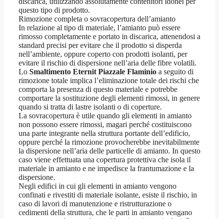
discarica, utilizzando assolutamente contenitori idonei per
questo tipo di prodotto.
Rimozione completa o sovracopertura dell’amianto
In relazione al tipo di materiale, l’amianto può essere
rimosso completamente e portato in discarica, attenendosi a
standard precisi per evitare che il prodotto si disperda
nell’ambiente, oppure coperto con prodotti isolanti, per
evitare il rischio di dispersione nell’aria delle fibre volatili.
Lo
Smaltimento Eternit Piazzale Flaminio
a seguito di
rimozione totale implica l’eliminazione totale dei rischi che
comporta la presenza di questo materiale e potrebbe
comportare la sostituzione degli elementi rimossi, in genere
quando si tratta di lastre isolanti o di coperture.
La sovracopertura è utile quando gli elementi in amianto
non possono essere rimossi, magari perché costituiscono
una parte integrante nella struttura portante dell’edificio,
oppure perché la rimozione provocherebbe inevitabilmente
la dispersione nell’aria delle particelle di amianto. In questo
caso viene effettuata una copertura protettiva che isola il
materiale in amianto e ne impedisce la frantumazione e la
dispersione.
Negli edifici in cui gli elementi in amianto vengono
confinati e rivestiti di materiale isolante, esiste il rischio, in
caso di lavori di manutenzione e ristrutturazione o
cedimenti della struttura, che le parti in amianto vengano