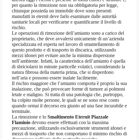
per quanto la rimozione non sia obbligatoria per legge,
chiunque possieda un immobile dove sono presenti
manufatti in eternit deve farlo esaminare dalle autorità
sanitarie locali per verificarne e quantificarne il livello di
rischio.
Le operazioni di rimozione dell’amianto sono a carico del
proprietario, che deve avvalersi unicamente di un’azienda
specializzata ed esperta nel lavoro di smantellamento di
questo prodotto e di trasporto in discarica, utilizzando
mezzi idonei per evitare anche la minima dispersione
nell’ambiente. Infatti, la caratteristica dell’amianto è quella
di sbriciolarsi in minute particelle volatici, considerando la
natura fibrosa della materia prima, che si disperdono
nell’aria e possono essere inalate facilmente.
Il rischio maggiore che l’amianto comporta è proprio la sua
inalazione, che può provocare forme di tumore ai polmoni
letale e maligno. Si tratta di una patologia che, purtroppo,
ha colpito molte persone, le quali se ne sono rese conto
quando ormai il decorso era giunto ad una fase incurabile e
terminale.
La rimozione e lo
Smaltimento Eternit Piazzale
Flaminio
devono essere effettuati con la massima
precauzione, utilizzando esclusivamente strumenti idonei e
mezzi di trasporto che non comportano il minimo rischio di