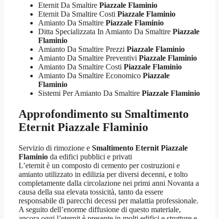
Eternit Da Smaltire
Piazzale Flaminio
Eternit Da Smaltire Costi
Piazzale Flaminio
Amianto Da Smaltire
Piazzale Flaminio
Ditta Specializzata In Amianto Da Smaltire
Piazzale
Flaminio
Amianto Da Smaltire Prezzi
Piazzale Flaminio
Amianto Da Smaltire Preventivi
Piazzale Flaminio
Amianto Da Smaltire Costi
Piazzale Flaminio
Amianto Da Smaltire Economico
Piazzale
Flaminio
Sistemi Per Amianto Da Smaltire
Piazzale Flaminio
Approfondimento su
Smaltimento
Eternit Piazzale Flaminio
Servizio di rimozione e
Smaltimento Eternit Piazzale
Flaminio
da edifici pubblici e privati
L’eternit è un composto di cemento per costruzioni e
amianto utilizzato in edilizia per diversi decenni, e tolto
completamente dalla circolazione nei primi anni Novanta a
causa della sua elevata tossicità, tanto da essere
responsabile di parecchi decessi per malattia professionale.
A seguito dell’enorme diffusione di questo materiale,
ancora oggi l’eternit è presente in molti edifici e strutture e,