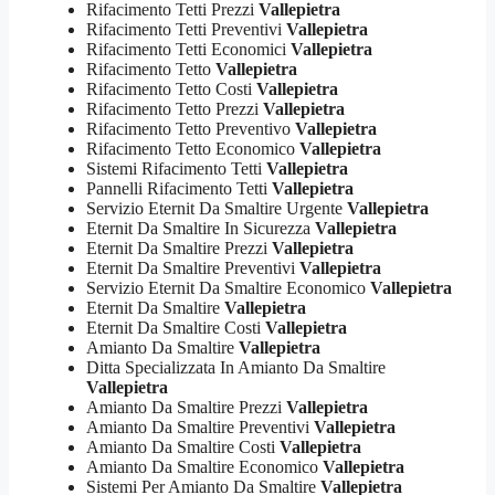
Rifacimento Tetti Prezzi
Vallepietra
Rifacimento Tetti Preventivi
Vallepietra
Rifacimento Tetti Economici
Vallepietra
Rifacimento Tetto
Vallepietra
Rifacimento Tetto Costi
Vallepietra
Rifacimento Tetto Prezzi
Vallepietra
Rifacimento Tetto Preventivo
Vallepietra
Rifacimento Tetto Economico
Vallepietra
Sistemi Rifacimento Tetti
Vallepietra
Pannelli Rifacimento Tetti
Vallepietra
Servizio Eternit Da Smaltire Urgente
Vallepietra
Eternit Da Smaltire In Sicurezza
Vallepietra
Eternit Da Smaltire Prezzi
Vallepietra
Eternit Da Smaltire Preventivi
Vallepietra
Servizio Eternit Da Smaltire Economico
Vallepietra
Eternit Da Smaltire
Vallepietra
Eternit Da Smaltire Costi
Vallepietra
Amianto Da Smaltire
Vallepietra
Ditta Specializzata In Amianto Da Smaltire
Vallepietra
Amianto Da Smaltire Prezzi
Vallepietra
Amianto Da Smaltire Preventivi
Vallepietra
Amianto Da Smaltire Costi
Vallepietra
Amianto Da Smaltire Economico
Vallepietra
Sistemi Per Amianto Da Smaltire
Vallepietra