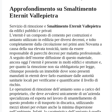
Approfondimento su
Smaltimento
Eternit Vallepietra
Servizio di rimozione e
Smaltimento Eternit Vallepietra
da edifici pubblici e privati
L’eternit è un composto di cemento per costruzioni e
amianto utilizzato in edilizia per diversi decenni, e tolto
completamente dalla circolazione nei primi anni Novanta a
causa della sua elevata tossicità, tanto da essere
responsabile di parecchi decessi per malattia professionale.
A seguito dell’enorme diffusione di questo materiale,
ancora oggi l’eternit è presente in molti edifici e strutture e,
per quanto la rimozione non sia obbligatoria per legge,
chiunque possieda un immobile dove sono presenti
manufatti in eternit deve farlo esaminare dalle autorità
sanitarie locali per verificarne e quantificarne il livello di
rischio.
Le operazioni di rimozione dell’amianto sono a carico del
proprietario, che deve avvalersi unicamente di un’azienda
specializzata ed esperta nel lavoro di smantellamento di
questo prodotto e di trasporto in discarica, utilizzando
mezzi idonei per evitare anche la minima dispersione
nell’ambiente. Infatti, la caratteristica dell’amianto è quella