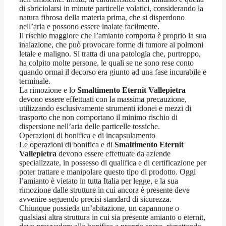
di sbriciolarsi in minute particelle volatici, considerando la
natura fibrosa della materia prima, che si disperdono
nell’aria e possono essere inalate facilmente.
Il rischio maggiore che l’amianto comporta è proprio la sua
inalazione, che può provocare forme di tumore ai polmoni
letale e maligno. Si tratta di una patologia che, purtroppo,
ha colpito molte persone, le quali se ne sono rese conto
quando ormai il decorso era giunto ad una fase incurabile e
terminale.
La rimozione e lo
Smaltimento Eternit Vallepietra
devono essere effettuati con la massima precauzione,
utilizzando esclusivamente strumenti idonei e mezzi di
trasporto che non comportano il minimo rischio di
dispersione nell’aria delle particelle tossiche.
Operazioni di bonifica e di incapsulamento
Le operazioni di bonifica e di
Smaltimento Eternit
Vallepietra
devono essere effettuate da aziende
specializzate, in possesso di qualifica e di certificazione per
poter trattare e manipolare questo tipo di prodotto. Oggi
l’amianto è vietato in tutta Italia per legge, e la sua
rimozione dalle strutture in cui ancora è presente deve
avvenire seguendo precisi standard di sicurezza.
Chiunque possieda un’abitazione, un capannone o
qualsiasi altra struttura in cui sia presente amianto o eternit,