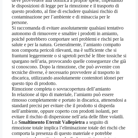
deve provvedere alla bonifica a proprie spese, rispettando
le disposizioni di legge per la rimozione e il trasporto di
questo prodotto, al fine di escludere qualsiasi rischio di
contaminazione per l’ambiente e di minaccia per le
persone.
Si raccomanda di evitare assolutamente qualsiasi tentativo
autonomo di rimuovere e smaltire i prodotti in amianto,
poiché potrebbero comportare seri problemi e rischi per la
salute e per la natura. Generalmente, l’amianto compatto
non comporta pericoli rilevanti, ma è sufficiente che si
frantumi leggermente o si sgretoli perché le fibre tossiche si
spargano nell’aria, provocando quelle conseguenze che già
si conoscono. Dopo la rimozione, che può avvenire con
tecniche diverse, è necessario provvedere al trasporto in
discarica, utilizzando assolutamente contenitori idonei per
questo tipo di prodotto.
Rimozione completa o sovracopertura dell’amianto
In relazione al tipo di materiale, l’amianto può essere
rimosso completamente e portato in discarica, attenendosi a
standard precisi per evitare che il prodotto si disperda
nell’ambiente, oppure coperto con prodotti isolanti, per
evitare il rischio di dispersione nell’aria delle fibre volatili.
Lo
Smaltimento Eternit Vallepietra
a seguito di
rimozione totale implica l’eliminazione totale dei rischi che
comporta la presenza di questo materiale e potrebbe