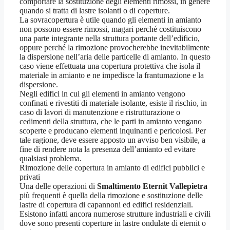
comportare la sostituzione degli elementi rimossi, in genere
quando si tratta di lastre isolanti o di coperture.
La sovracopertura è utile quando gli elementi in amianto
non possono essere rimossi, magari perché costituiscono
una parte integrante nella struttura portante dell’edificio,
oppure perché la rimozione provocherebbe inevitabilmente
la dispersione nell’aria delle particelle di amianto. In questo
caso viene effettuata una copertura protettiva che isola il
materiale in amianto e ne impedisce la frantumazione e la
dispersione.
Negli edifici in cui gli elementi in amianto vengono
confinati e rivestiti di materiale isolante, esiste il rischio, in
caso di lavori di manutenzione e ristrutturazione o
cedimenti della struttura, che le parti in amianto vengano
scoperte e producano elementi inquinanti e pericolosi. Per
tale ragione, deve essere apposto un avviso ben visibile, a
fine di rendere nota la presenza dell’amianto ed evitare
qualsiasi problema.
Rimozione delle copertura in amianto di edifici pubblici e
privati
Una delle operazioni di
Smaltimento Eternit Vallepietra
più frequenti è quella della rimozione e sostituzione delle
lastre di copertura di capannoni ed edifici residenziali.
Esistono infatti ancora numerose strutture industriali e civili
dove sono presenti coperture in lastre ondulate di eternit o